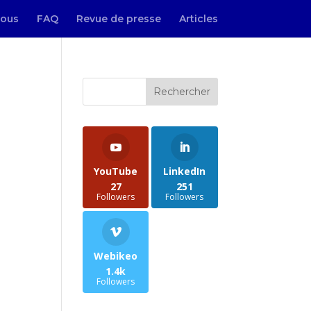
ous
FAQ
Revue de presse
Articles
YouTube
LinkedIn
27
251
Followers
Followers
Webikeo
1.4k
Chatliopi
Followers
En ligne