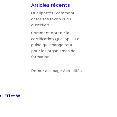
Articles récents
👋 Bienvenue chez
QualiPortage
!
Qualiportés : comment
Je suis
Chatliopi
, votre assistant
gérer ses revenus au
Qualiopi.
quotidien ?
Comment obtenir la
sam. 8 août à 06:40
certification Qualiopi ? Le
Avec **QualiPortage**, accédez à la
guide qui change tout
certification **Qualiopi** sans créer votre
pour les organismes de
propre organisme certifié — conservez
votre indépendance tou
formation
Retour à la page Actualités
r l'Effet W