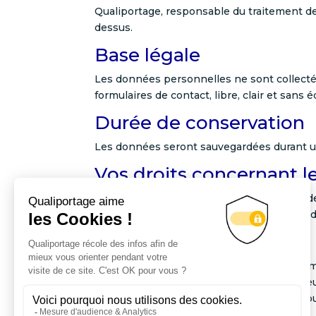
Qualiportage, responsable du traitement des 
dessus.
Base légale
Les données personnelles ne sont collectée
formulaires de contact, libre, clair et sans 
Durée de conservation
Les données seront sauvegardées durant u
Vos droits concernant l
Vous avez le droit de consultation, deman
retirer votre consentement au traitement 
Transfert des données
Les informations vous concernant, notamme
autre division territoriale vers des ordinate
données diffère de celle du territoire où vo